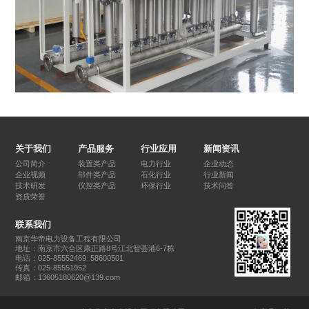
关于我们
产品服务
行业应用
新闻资讯
公司简介
装置类产品
电力行业
企业动态
企业视频
部件类产品
石化行业
行业新闻
技术研发
仪控类产品
环保行业
技术问答
资质荣誉
联系我们
南京华帝电力设备工程有限公司
地址：南京市六合区康正路8号江北智荟港6-7栋
电话：025-85552469 58600501
传真：025-85551952
邮箱：13605180620@139.com